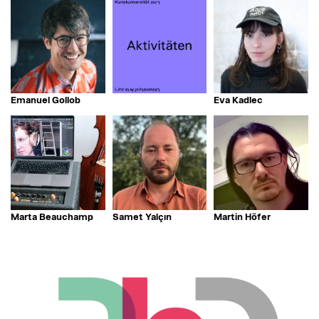
Emanuel Gollob
Eva Kadlec
Marta Beauchamp
Samet Yalçın
Martin Höfer