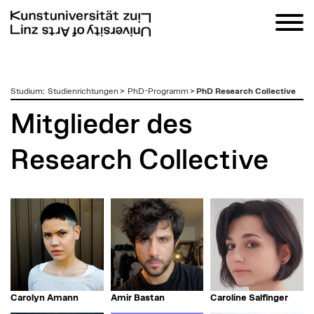
zum
Studium
:
Studienrichtungen
>
PhD-Programm
>
PhD Research Collective
Inhalt
Mitglieder des
Research Collective
Carolyn Amann
Amir Bastan
Caroline Salfinger